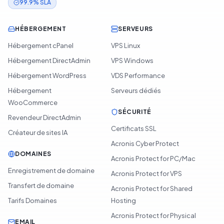
99.9% SLA
HÉBERGEMENT
SERVEURS
Hébergement cPanel
VPS Linux
Hébergement DirectAdmin
VPS Windows
Hébergement WordPress
VDS Performance
Hébergement
Serveurs dédiés
WooCommerce
SÉCURITÉ
Revendeur DirectAdmin
Certificats SSL
Créateur de sites IA
Acronis Cyber Protect
DOMAINES
Acronis Protect for PC/Mac
Enregistrement de domaine
Acronis Protect for VPS
Transfert de domaine
Acronis Protect for Shared
Tarifs Domaines
Hosting
Acronis Protect for Physical
EMAIL