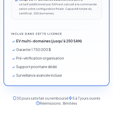
Le tarif additionnel par SAN est calculé à la commande
selon votre configuration finale. Capacité totale du
certificat :
250
domaines
.
INCLUS DANS CETTE LICENCE
EV multi-domaines (jusqu'à 250 SAN)
Garantie 1 750 000 $
Pré-vérification organisation
Support prioritaire dédié
Surveillance avancée incluse
30
jours satisfait ou remboursé
5 à 7 jours ouvrés
Réémissions :
Illimitées