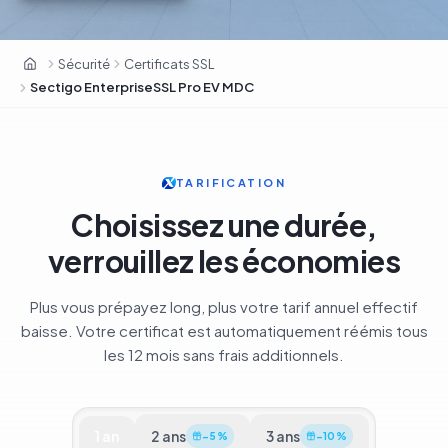
Sectigo · 700 000+ clients · ex-Comodo CA
Sécurité
Certificats SSL
OxaHost Tunisie
Sectigo EnterpriseSSL Pro EV MDC
TARIFICATION
Choisissez une durée,
verrouillez les économies
Plus vous prépayez long, plus votre tarif annuel effectif
baisse. Votre certificat est automatiquement réémis tous
les 12 mois sans frais additionnels.
1
an
2
ans
3
ans
−
5
%
−
10
%