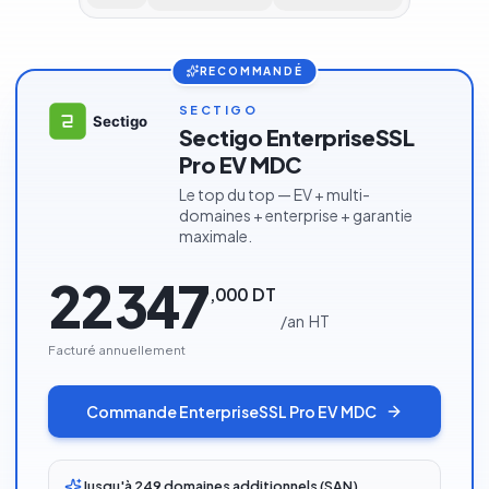
RECOMMANDÉ
SECTIGO
Sectigo EnterpriseSSL
Pro EV MDC
Le top du top — EV + multi-
domaines + enterprise + garantie
maximale.
22 347
,
000
DT
/
an
HT
Facturé annuellement
Commande
EnterpriseSSL Pro EV MDC
Jusqu'à 249 domaines additionnels (SAN)