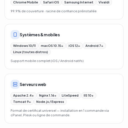
Chrome Mobile
Safari iOS
Samsung Internet
Vivaldi
99.9% de couverture · racine de confiance préinstallée
Systèmes & mobiles
Windows 10/11
macOS 10.15+
iOS 12+
Android 7+
Linux (toutes distros)
Support mobile complet (iOS / Android natifs)
Serveurs web
Apache 2.4+
Nginx 1.16+
LiteSpeed
IIS 10+
Tomcat 9+
Node.js / Express
Format de certificat universel — installation en 1 commande via
cPanel, Plesk ou ligne de commande.