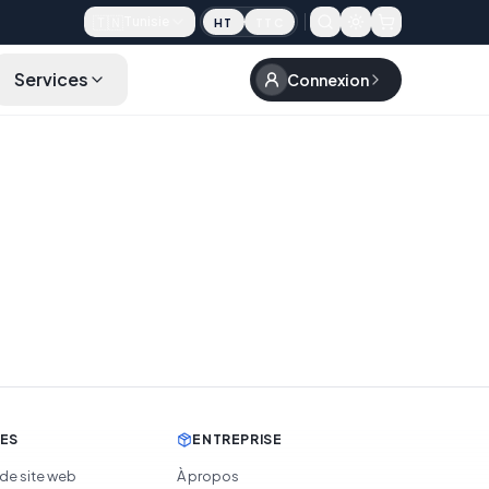
🇹🇳
Tunisie
HT
TTC
Services
Connexion
CES
ENTREPRISE
 de site web
À propos