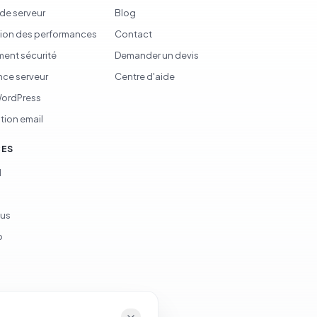
 de serveur
Blog
ion des performances
Contact
ent sécurité
Demander un devis
ce serveur
Centre d'aide
WordPress
tion email
CES
d
ous
p