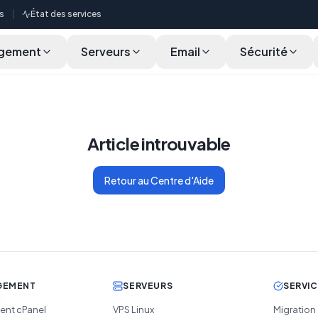
s
État des services
gement
Serveurs
Email
Sécurité
Article introuvable
Retour au Centre d'Aide
GEMENT
SERVEURS
SERVI
nt cPanel
VPS Linux
Migration