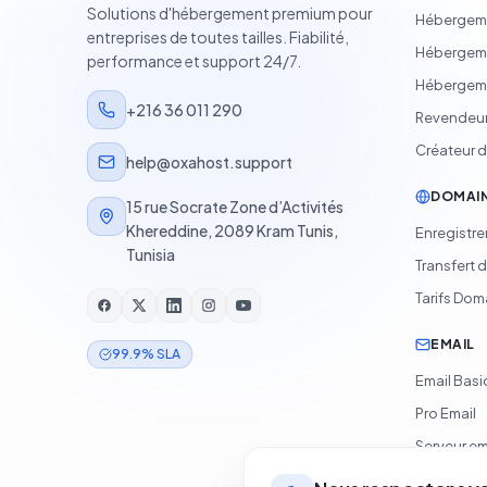
Solutions d'hébergement premium pour
Hébergeme
entreprises de toutes tailles. Fiabilité,
Hébergem
performance et support 24/7.
Hébergem
+216 36 011 290
Revendeur
Créateur de
help@oxahost.support
DOMAI
15 rue Socrate Zone d’Activités
Khereddine, 2089 Kram Tunis,
Enregistr
Tunisia
Transfert 
Tarifs Dom
EMAIL
99.9% SLA
Email Bas
Pro Email
Serveur em