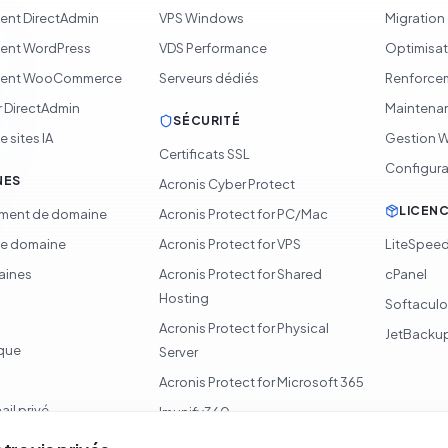
nt DirectAdmin
VPS Windows
Migration
ent WordPress
VDS Performance
Optimisat
ent WooCommerce
Serveurs dédiés
Renforcem
 DirectAdmin
Maintenan
SÉCURITÉ
 sites IA
Gestion 
Certificats SSL
Configura
NES
Acronis Cyber Protect
LICEN
ement de domaine
Acronis Protect for PC/Mac
de domaine
Acronis Protect for VPS
LiteSpee
aines
Acronis Protect for Shared
cPanel
Hosting
Softacul
Acronis Protect for Physical
JetBacku
ique
Server
Acronis Protect for Microsoft 365
ail privé
Imunify360
Surveillance 360