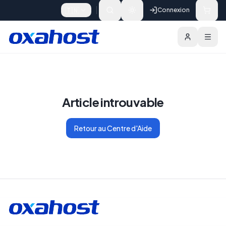
Skip to content
🇹🇳
Connexion
Article introuvable
Retour au Centre d'Aide