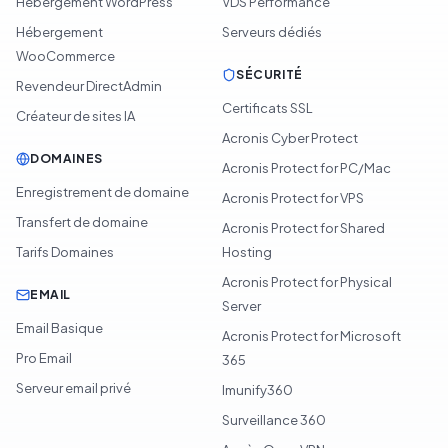
Hébergement WordPress
VDS Performance
Hébergement
Serveurs dédiés
WooCommerce
SÉCURITÉ
Revendeur DirectAdmin
Certificats SSL
Créateur de sites IA
Acronis Cyber Protect
DOMAINES
Acronis Protect for PC/Mac
Enregistrement de domaine
Acronis Protect for VPS
Transfert de domaine
Acronis Protect for Shared
Tarifs Domaines
Hosting
Acronis Protect for Physical
EMAIL
Server
Email Basique
Acronis Protect for Microsoft
Pro Email
365
Serveur email privé
Imunify360
Surveillance 360