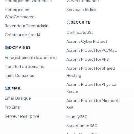
Hébergement WordPress
VDS Performance
Hébergement
Serveurs dédiés
WooCommerce
SÉCURITÉ
Revendeur DirectAdmin
Certificats SSL
Créateur de sites IA
Acronis Cyber Protect
DOMAINES
Acronis Protect for PC/Mac
Enregistrement de domaine
Acronis Protect for VPS
Transfert de domaine
Acronis Protect for Shared
Tarifs Domaines
Hosting
Acronis Protect for Physical
EMAIL
Server
Email Basique
Acronis Protect for Microsoft
Pro Email
365
Serveur email privé
Imunify360
Surveillance 360