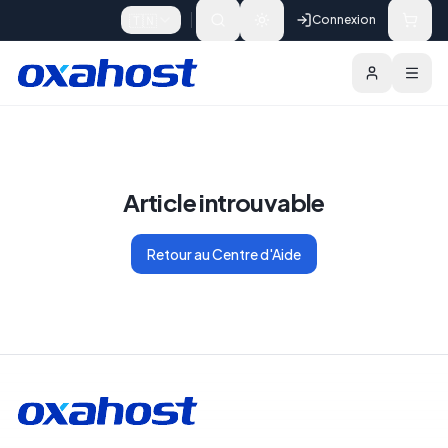
Skip to content
🇹🇳
Connexion
Article introuvable
Retour au Centre d'Aide