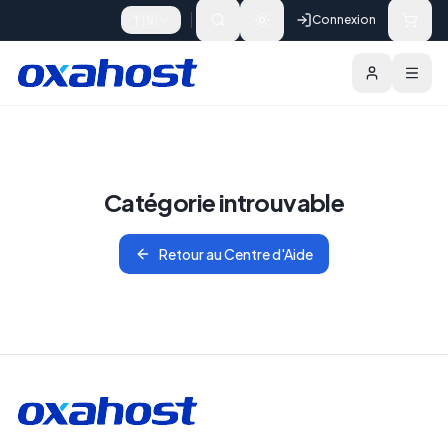
Skip to content
🇹🇳
Connexion
Catégorie introuvable
Retour au Centre d'Aide