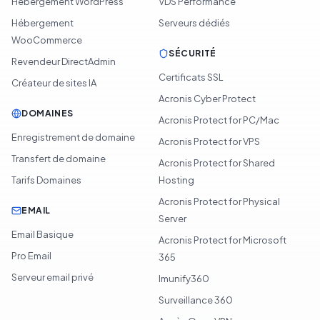
Hébergement WordPress
VDS Performance
Hébergement
Serveurs dédiés
WooCommerce
SÉCURITÉ
Revendeur DirectAdmin
Certificats SSL
Créateur de sites IA
Acronis Cyber Protect
DOMAINES
Acronis Protect for PC/Mac
Enregistrement de domaine
Acronis Protect for VPS
Transfert de domaine
Acronis Protect for Shared
Tarifs Domaines
Hosting
Acronis Protect for Physical
EMAIL
Server
Email Basique
Acronis Protect for Microsoft
Pro Email
365
Serveur email privé
Imunify360
Surveillance 360