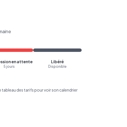
maine
ssion en attente
Libéré
5 jours
Disponible
tableau des tarifs pour voir son calendrier