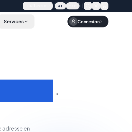
🇹🇳
Tunisie
HT
TTC
Services
Connexion
FAQ
Rechercher un Domaine
dentité
·
e adresse en