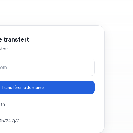
 transfert
férer
Transférer le domaine
 an
4h/24 7j/7