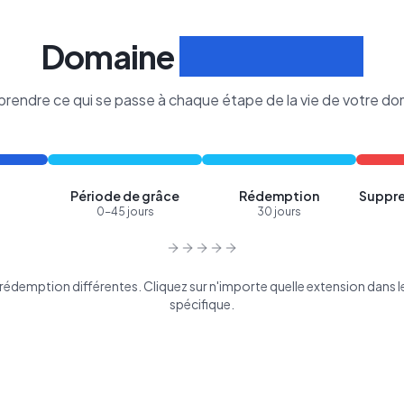
Domaine
Cycle de Vie
rendre ce qui se passe à chaque étape de la vie de votre do
Période de grâce
Rédemption
Suppre
0-45 jours
30 jours
édemption différentes. Cliquez sur n'importe quelle extension dans le 
spécifique.