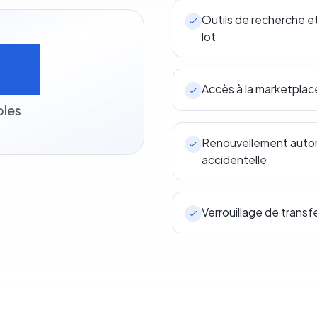
Outils de recherche e
lot
0+
Accès à la marketpla
bles
Renouvellement automa
accidentelle
Verrouillage de transf