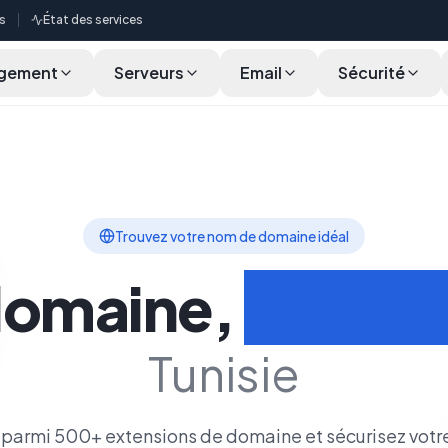
s
État des services
gement
Serveurs
Email
Sécurité
cherche en Masse
Fonctionnalités
Cycle de Vie
Transférer
Trouvez votre nom de domaine idéal
domaine,
Votre i
Tunisie
parmi 500+ extensions de domaine et sécurisez votr