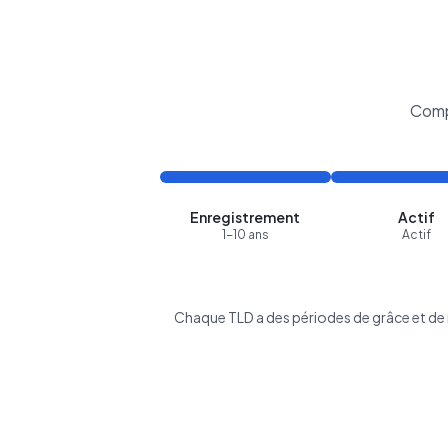
Comp
Enregistrement
Actif
1-10 ans
Actif
Chaque TLD a des périodes de grâce et de r