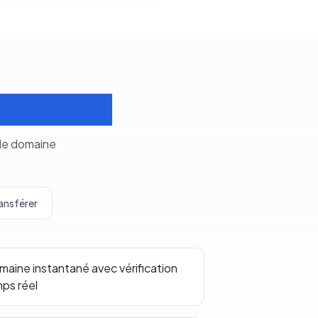
s domaines
 de domaine
ansférer
aine instantané avec vérification
mps réel