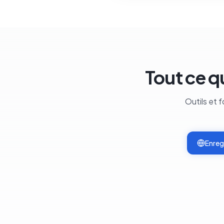
Tout ce q
Outils et 
Enreg