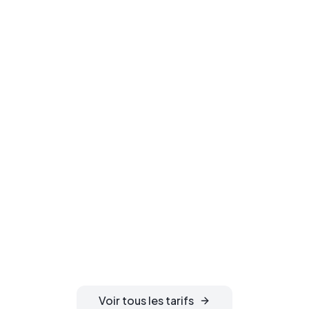
Prêt à enregistrer
votre domaine ?
Sécurisez votre nom de domaine
idéal. Confidentialité WHOIS
gratuite, activation instantanée et
gestion DNS 24h/24 incluses.
Voir tous les tarifs