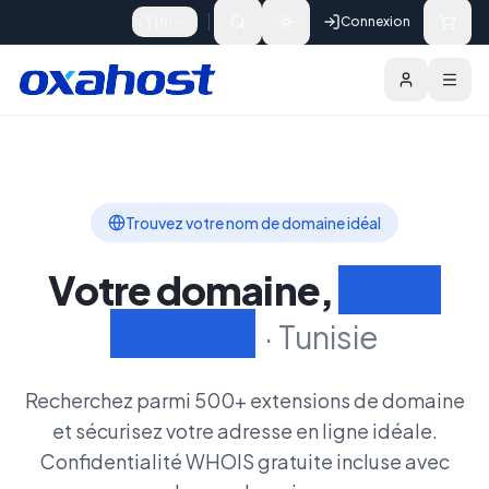
Skip to content
🇹🇳
Connexion
Domaines
Extensions
Rechercher un Do
Trouvez votre nom de domaine idéal
Votre domaine,
Votre
identité
·
Tunisie
Recherchez parmi 500+ extensions de domaine
et sécurisez votre adresse en ligne idéale.
Confidentialité WHOIS gratuite incluse avec