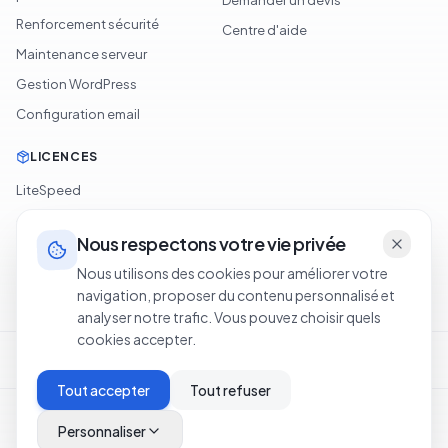
Demander un devis
Renforcement sécurité
Centre d'aide
Maintenance serveur
Gestion WordPress
Configuration email
LICENCES
LiteSpeed
cPanel
Nous respectons votre vie privée
Softaculous
Nous utilisons des cookies pour améliorer votre
JetBackup
navigation, proposer du contenu personnalisé et
analyser notre trafic. Vous pouvez choisir quels
cookies accepter.
Conditions d'utilisation
Politique de confidentialité
Cookie Policy
Politique de remboursement
Legal Notice
Tout accepter
Tout refuser
©
2026
Oxahost SARL
.
Tous droits réservés.
·
Hébergement en Tunisie
Personnaliser