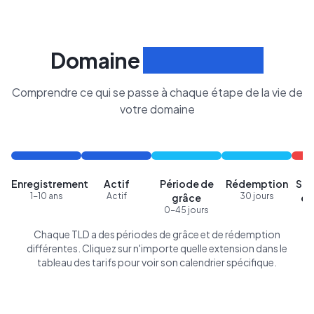
Domaine
Cycle de Vie
Comprendre ce qui se passe à chaque étape de la vie de
votre domaine
Enregistrement
Actif
Période de
Rédemption
Sup
1-10 ans
Actif
30 jours
grâce
en
0-45 jours
Chaque TLD a des périodes de grâce et de rédemption
différentes. Cliquez sur n'importe quelle extension dans le
tableau des tarifs pour voir son calendrier spécifique.