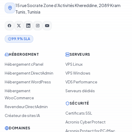
15 rue Socrate Zone d’Activités Khereddine, 2089 Kram
Tunis, Tunisia
99.9% SLA
HÉBERGEMENT
SERVEURS
Hébergement cPanel
VPS Linux
Hébergement DirectAdmin
VPS Windows
Hébergement WordPress
VDS Performance
Hébergement
Serveurs dédiés
WooCommerce
SÉCURITÉ
Revendeur DirectAdmin
Certificats SSL
Créateur de sites IA
Acronis Cyber Protect
DOMAINES
Acronis Protect for PC/Mac