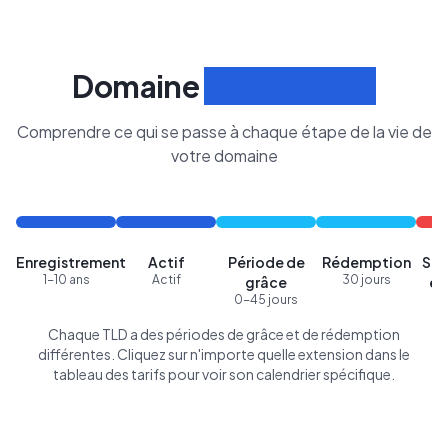
Domaine
Cycle de Vie
Comprendre ce qui se passe à chaque étape de la vie de
votre domaine
Enregistrement
Actif
Période de
Rédemption
Sup
1-10 ans
Actif
30 jours
grâce
en
0-45 jours
Chaque TLD a des périodes de grâce et de rédemption
différentes. Cliquez sur n'importe quelle extension dans le
tableau des tarifs pour voir son calendrier spécifique.