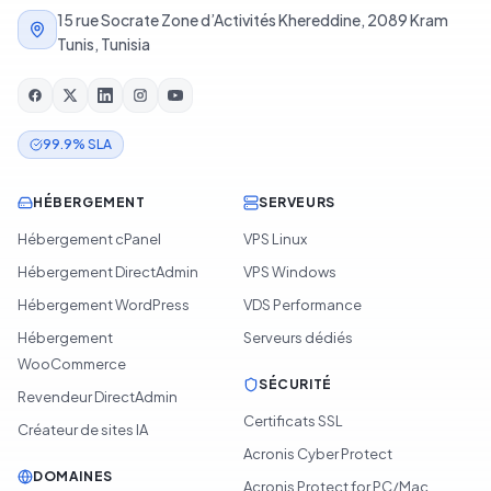
15 rue Socrate Zone d’Activités Khereddine, 2089 Kram
Tunis, Tunisia
99.9% SLA
HÉBERGEMENT
SERVEURS
Hébergement cPanel
VPS Linux
Hébergement DirectAdmin
VPS Windows
Hébergement WordPress
VDS Performance
Hébergement
Serveurs dédiés
WooCommerce
SÉCURITÉ
Revendeur DirectAdmin
Certificats SSL
Créateur de sites IA
Acronis Cyber Protect
DOMAINES
Acronis Protect for PC/Mac