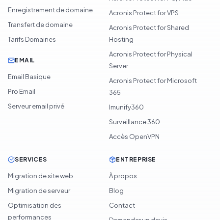
Enregistrement de domaine
Acronis Protect for VPS
Transfert de domaine
Acronis Protect for Shared
Tarifs Domaines
Hosting
Acronis Protect for Physical
EMAIL
Server
Email Basique
Acronis Protect for Microsoft
Pro Email
365
Serveur email privé
Imunify360
Surveillance 360
Accès OpenVPN
SERVICES
ENTREPRISE
Migration de site web
À propos
Migration de serveur
Blog
Optimisation des
Contact
performances