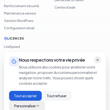
Demander un devis
Renforcement sécurité
Centre d'aide
Maintenance serveur
Gestion WordPress
Configuration email
LICENCES
LiteSpeed
cPanel
Nous respectons votre vie privée
Softaculous
Nous utilisons des cookies pour améliorer votre
JetBackup
navigation, proposer du contenu personnalisé et
analyser notre trafic. Vous pouvez choisir quels
cookies accepter.
Conditions d'utilisation
Politique de confidentialité
Cookie Policy
Politique de remboursement
Legal Notice
Tout accepter
Tout refuser
©
2026
Oxahost SARL
.
Tous droits réservés.
·
Hébergement en Tunisie
Personnaliser