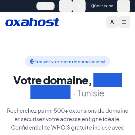
Skip to content
🇹🇳
Connexion
Domaines
Fonctionnalités
Rechercher un Do
Trouvez votre nom de domaine idéal
Votre domaine,
Votre
identité
·
Tunisie
Recherchez parmi 500+ extensions de domaine
et sécurisez votre adresse en ligne idéale.
Confidentialité WHOIS gratuite incluse avec