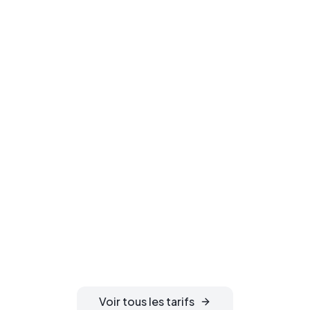
Prêt à enregistrer
votre domaine ?
Sécurisez votre nom de domaine
idéal. Confidentialité WHOIS
gratuite, activation instantanée et
gestion DNS 24h/24 incluses.
Voir tous les tarifs