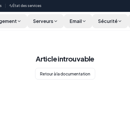
s
État des services
gement
Serveurs
Email
Sécurité
Article introuvable
Retour à la documentation