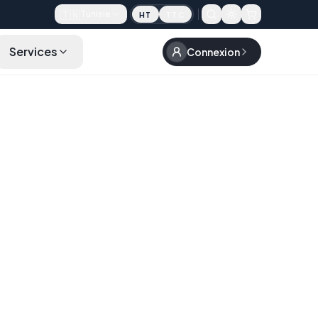
🇹🇳
Tunisie
HT
TTC
Services
Connexion