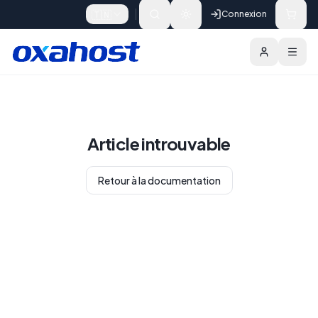
Skip to content
🇹🇳
Connexion
Article introuvable
Retour à la documentation