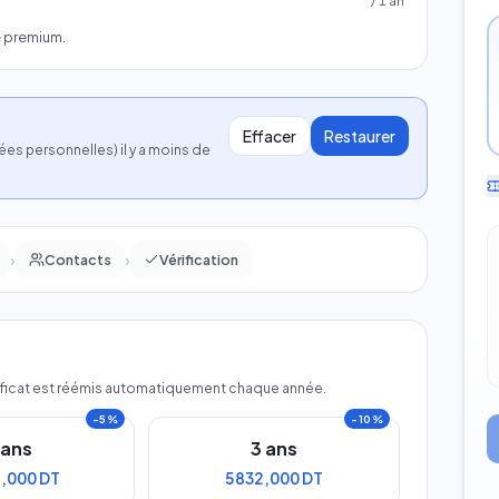
/
1
an
e premium.
Effacer
Restaurer
s personnelles) il y a moins de
›
›
Contacts
Vérification
certificat est réémis automatiquement chaque année.
−
5
%
−
10
%
ans
3
ans
4,000 DT
5 832,000 DT