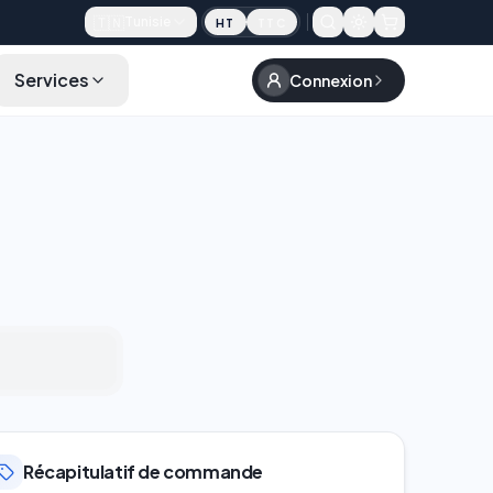
🇹🇳
Tunisie
HT
TTC
Services
Connexion
Récapitulatif de commande