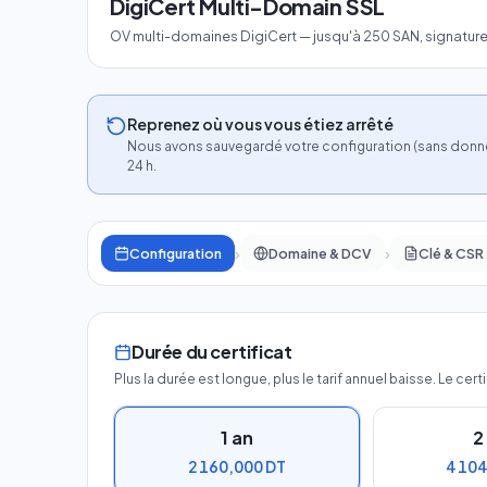
DigiCert Multi-Domain SSL
OV multi-domaines DigiCert — jusqu'à 250 SAN, signatur
Reprenez où vous vous étiez arrêté
Nous avons sauvegardé votre configuration (sans donnée
24 h.
›
›
Configuration
Domaine & DCV
Clé & CSR
Durée du certificat
Plus la durée est longue, plus le tarif annuel baisse. Le 
1
an
2
2 160,000 DT
4 10