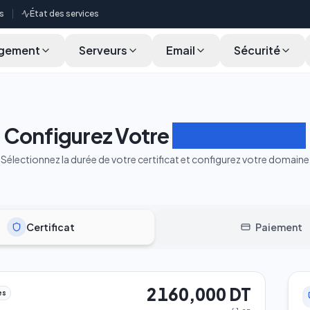
s
État des services
gement
Serveurs
Email
Sécurité
Configurez Votre
Certificat SSL
Sélectionnez la durée de votre certificat et configurez votre domaine
Certificat
Paiement
2 160,000 DT
es