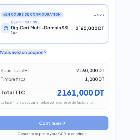
EN COURS DE CONFIGURATION
1 mois
CERTIFICAT SSL
DigiCert Multi-Domain SSL SSL
2 160,000 DT
1 An
Vous avez un coupon ?
Sous-total HT
2 160,000 DT
Timbre fiscal
1,000 DT
2 161,000 DT
Total TTC
La taxe finale peut varier selon votre adresse de facturation.
Continuer
Generate or paste your CSR to continue.